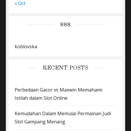
« Oct
888
koblovska
RECENT POSTS
Perbedaan Gacor vs Maxwin Memahami
Istilah dalam Slot Online
Kemudahan Dalam Memulai Permainan Judi
Slot Gampang Menang