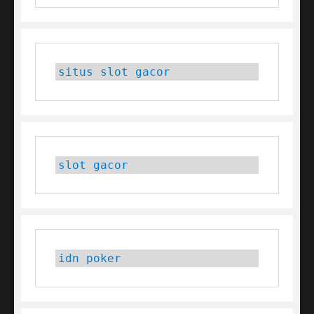
situs slot gacor
slot gacor
idn poker