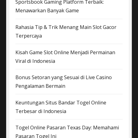
Sportsbook Gaming Platform Terbaik:
Menawarkan Banyak Game
Rahasia Tip & Trik Menang Main Slot Gacor
Terpercaya
Kisah Game Slot Online Menjadi Permainan
Viral di Indonesia
Bonus Setoran yang Sesuai di Live Casino
Pengalaman Bermain
Keuntungan Situs Bandar Togel Online
Terbesar di Indonesia
Togel Online Pasaran Texas Day: Memahami
Pasaran Togel Ini