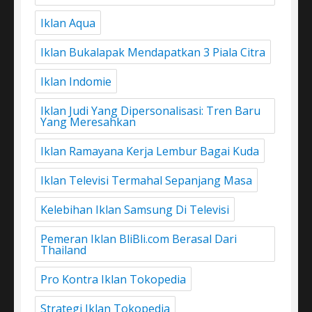
Iklan Aqua
Iklan Bukalapak Mendapatkan 3 Piala Citra
Iklan Indomie
Iklan Judi Yang Dipersonalisasi: Tren Baru
Yang Meresahkan
Iklan Ramayana Kerja Lembur Bagai Kuda
Iklan Televisi Termahal Sepanjang Masa
Kelebihan Iklan Samsung Di Televisi
Pemeran Iklan BliBli.com Berasal Dari
Thailand
Pro Kontra Iklan Tokopedia
Strategi Iklan Tokopedia