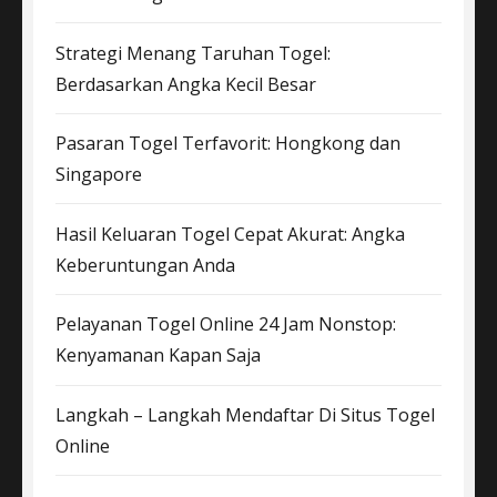
Strategi Menang Taruhan Togel:
Berdasarkan Angka Kecil Besar
Pasaran Togel Terfavorit: Hongkong dan
Singapore
Hasil Keluaran Togel Cepat Akurat: Angka
Keberuntungan Anda
Pelayanan Togel Online 24 Jam Nonstop:
Kenyamanan Kapan Saja
Langkah – Langkah Mendaftar Di Situs Togel
Online