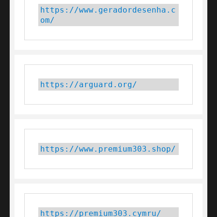
https://www.geradordesenha.c
om/
https://arguard.org/
https://www.premium303.shop/
https://premium303.cymru/