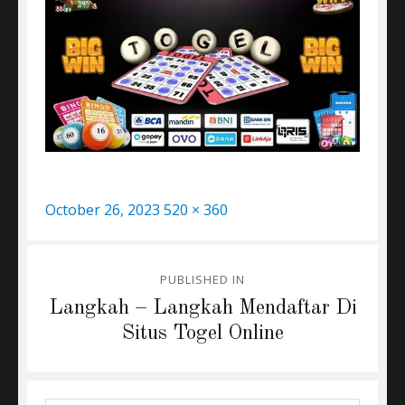
Posted
Full
October 26, 2023
520 × 360
on
size
Post
PUBLISHED IN
navigation
Langkah – Langkah Mendaftar Di
Situs Togel Online