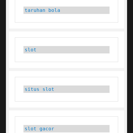
taruhan bola
slot
situs slot
slot gacor