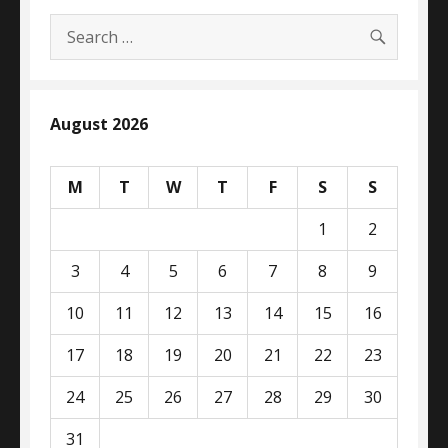
SEARC
Search
for:
August 2026
M
T
W
T
F
S
S
1
2
3
4
5
6
7
8
9
10
11
12
13
14
15
16
17
18
19
20
21
22
23
24
25
26
27
28
29
30
31