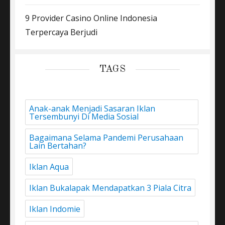
9 Provider Casino Online Indonesia
Terpercaya Berjudi
TAGS
Anak-anak Menjadi Sasaran Iklan
Tersembunyi Di Media Sosial
Bagaimana Selama Pandemi Perusahaan
Lain Bertahan?
Iklan Aqua
Iklan Bukalapak Mendapatkan 3 Piala Citra
Iklan Indomie