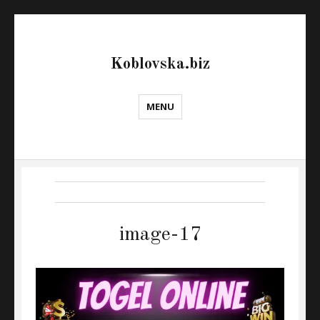
Koblovska.biz
MENU
image-17