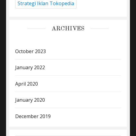
Strategi Iklan Tokopedia
ARCHIVES
October 2023
January 2022
April 2020
January 2020
December 2019