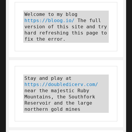
Welcome to my blog 
https://bloog.io/
 The full 
version of this site and try 
hard refreshing this page to 
fix the error.
Stay and play at 
https://doubledicerv.com/
near the majestic Ruby 
Mountains, the Southfork 
Reservoir and the large 
northern gold mines