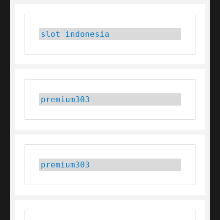
slot indonesia
premium303
premium303