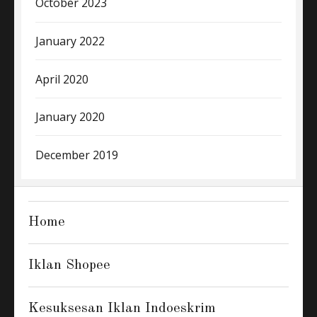
October 2023
January 2022
April 2020
January 2020
December 2019
Home
Iklan Shopee
Kesuksesan Iklan Indoeskrim